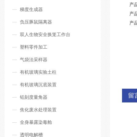
产
梯度生成器
产
负压豚鼠隔离器
产
双人生物安全换笼工作台
塑料零件加工
气袋法采样器
有机玻璃实验土柱
有机玻璃沉底装置
留
铅刻度量角器
焦化废水处理装置
全身暴露染毒舱
透明电解槽