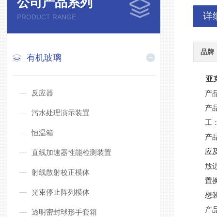
公司产品系列
详
PRODUCT RANGE
品牌
有机玻璃
亚
反应器
产
产
污水处理演示装置
工
恒温箱
产
应
直线加速器性能检测装置
放
射线散射校正模体
置
光束停止阵列模体
想
产
透明密封球形手套箱