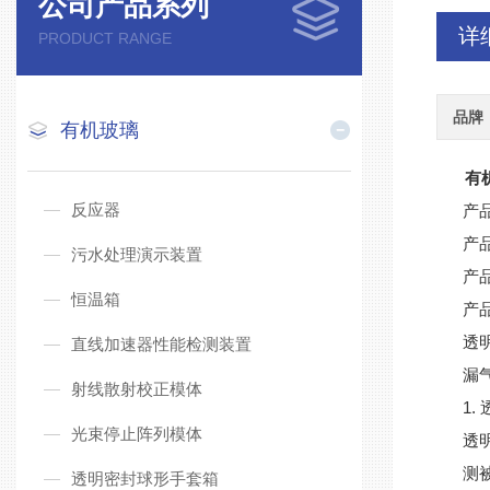
公司产品系列
详
PRODUCT RANGE
品牌
有机玻璃
有
反应器
产
产
污水处理演示装置
产
恒温箱
产
透
直线加速器性能检测装置
漏
射线散射校正模体
1.
光束停止阵列模体
透
测
透明密封球形手套箱