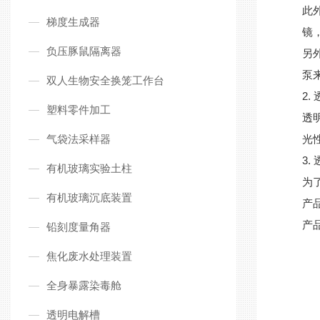
此
梯度生成器
镜
负压豚鼠隔离器
另
泵
双人生物安全换笼工作台
2.
塑料零件加工
透
气袋法采样器
光
3.
有机玻璃实验土柱
为
有机玻璃沉底装置
产
产
铅刻度量角器
焦化废水处理装置
全身暴露染毒舱
透明电解槽