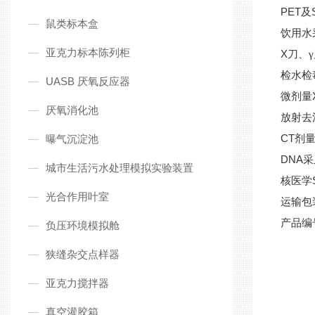
PET
及
鼠类标本盒
饮用水
亚克力标本陈列柜
X
刀、
检水检
UASB 厌氧反应器
微剂量
厌氧消化池
放射去
CT
曝气沉淀池
剂
DNA
采
城市生活污水处理模拟实验装置
核医学
光合作用叶室
运输包
产品编
负压环境模拟舱
狭缝杂交点样器
亚克力搅拌器
真空灌胶箱