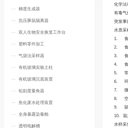
化学法
梯度生成器
有毒气
负压豚鼠隔离器
突发事
水质采
双人生物安全换笼工作台
1.
塑料零件加工
2.
气袋法采样器
3.
4.
有机玻璃实验土柱
5.
有机玻璃沉底装置
6.
7.
铅刻度量角器
8.
焦化废水处理装置
9.
全身暴露染毒舱
10.
鼠
水样采
透明电解槽