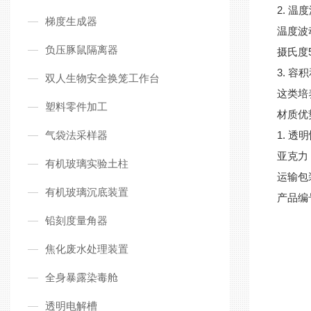
2.
温度
梯度生成器
温度波
负压豚鼠隔离器
摄氏度
3.
容积
双人生物安全换笼工作台
这类培
塑料零件加工
材质优
气袋法采样器
1.
透明
亚克力
有机玻璃实验土柱
运输包
有机玻璃沉底装置
产品编
铅刻度量角器
焦化废水处理装置
全身暴露染毒舱
透明电解槽