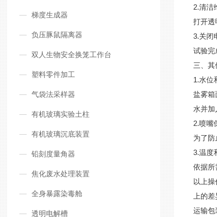
2.
清洁
梯度生成器
打开透
负压豚鼠隔离器
3.
关闭
试验完
双人生物安全换笼工作台
三、其
塑料零件加工
1.
水位
气袋法采样器
盐雾箱
水并加
有机玻璃实验土柱
2.
喷嘴
有机玻璃沉底装置
为了防
3.
温度
铅刻度量角器
依据所
焦化废水处理装置
以上操
全身暴露染毒舱
上的差
运输包
透明电解槽