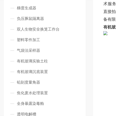
术服
梯度生成器
直接拍
负压豚鼠隔离器
备有限
有机玻
双人生物安全换笼工作台
塑料零件加工
气袋法采样器
有机玻璃实验土柱
有机玻璃沉底装置
铅刻度量角器
焦化废水处理装置
全身暴露染毒舱
透明电解槽