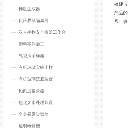
校
建
梯度生成器
产品的
负压豚鼠隔离器
号、参
双人生物安全换笼工作台
塑料零件加工
气袋法采样器
有机玻璃实验土柱
有机玻璃沉底装置
铅刻度量角器
焦化废水处理装置
全身暴露染毒舱
透明电解槽