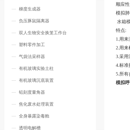
顺应性
梯度生成器
模拟肺
负压豚鼠隔离器
水箱
特点
:
双人生物安全换笼工作台
1.用
塑料零件加工
2.用
气袋法采样器
3.采
4.标
有机玻璃实验土柱
5.所
有机玻璃沉底装置
模拟呼
铅刻度量角器
焦化废水处理装置
全身暴露染毒舱
透明电解槽