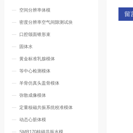
空间分辨率体模
留
密度分辨率空气间隙测试块
口腔颌面锥形束
固体水
黄金标准乳腺模体
等中心检测模体
羊骨仿真头盖骨模体
弥散成像模体
定量核磁共振系统校准模体
动态心脏体模
SMR170核磁共振水模