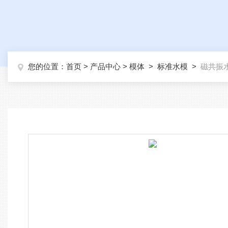
您的位置：
首页
>
产品中心
>
模体
>
标准水模
>
磁共振