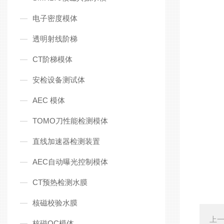
电子密度模体
透明射线阶梯
CT阶梯模体
安检设备测试体
AEC 模体
TOMO刀性能检测模体
直线加速器检测装置
AEC自动曝光控制模体
CT预热检测水膜
核磁校验水膜
上
核磁QC模体