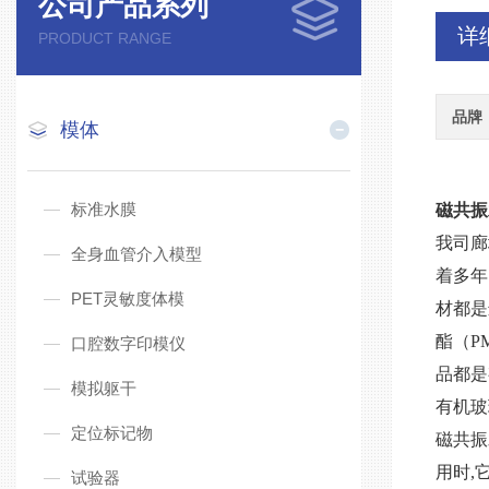
公司产品系列
详
PRODUCT RANGE
品牌
模体
标准水膜
磁共振
我司廊
全身血管介入模型
着多年
PET灵敏度体模
材都是
酯（P
口腔数字印模仪
品都是
模拟躯干
有机玻
定位标记物
磁共振
用时,
试验器