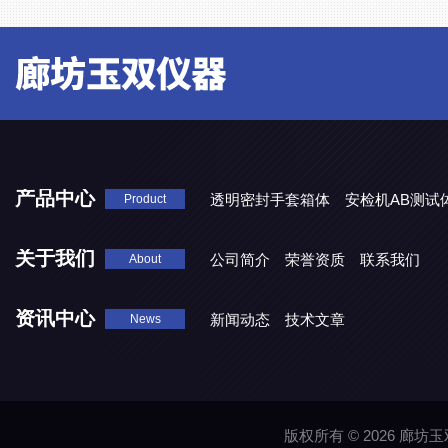
产品中心
透明密封手套箱体
安检机AB测试
Product
关于我们
公司简介
荣誉资质
联系我们
About
资讯中心
新闻动态
技术文章
News
版权所有 © 2026 廊