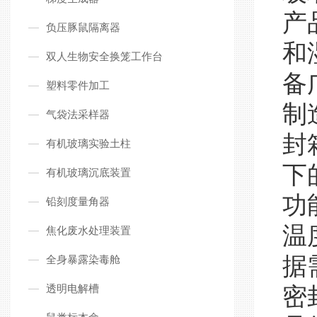
产
负压豚鼠隔离器
和
双人生物安全换笼工作台
备
塑料零件加工
制
气袋法采样器
封
有机玻璃实验土柱
下
有机玻璃沉底装置
功
铅刻度量角器
温
焦化废水处理装置
据
全身暴露染毒舱
透明电解槽
密