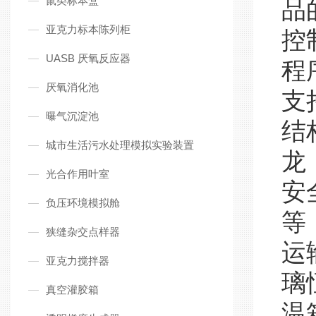
鼠类标本盒
品
亚克力标本陈列柜
控
UASB 厌氧反应器
程
厌氧消化池
支
曝气沉淀池
结
城市生活污水处理模拟实验装置
龙
光合作用叶室
安
负压环境模拟舱
等
狭缝杂交点样器
运
亚克力搅拌器
璃
真空灌胶箱
温