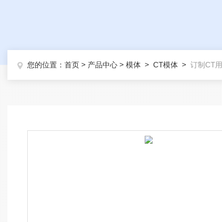
您的位置：
首页
>
产品中心
>
模体
>
CT模体
>
订制CT