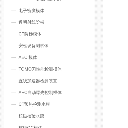
电子密度模体
透明射线阶梯
CT阶梯模体
安检设备测试体
AEC 模体
TOMO刀性能检测模体
直线加速器检测装置
AEC自动曝光控制模体
CT预热检测水膜
核磁校验水膜
核磁QC模体