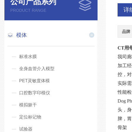
公司产品系列
详
PRODUCT RANGE
品牌
模体
CT用
标准水膜
我司廊
加工经
全身血管介入模型
控，对
PET灵敏度体模
实际需
性能检
口腔数字印模仪
Dog
模拟躯干
头，身
定位标记物
脾，胃
骨架
试验器