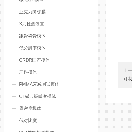
亚克力阶梯膜
X刀检测装置
跟骨桡骨模体
低分辨率模体
CRDR国产模体
上
牙科模体
订制
PMMA衰减测试模体
CT磁共振畸变模体
骨密度模体
低对比度