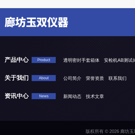
产品中心
透明密封手套箱体
安检机AB测试
Product
关于我们
公司简介
荣誉资质
联系我们
About
资讯中心
新闻动态
技术文章
News
版权所有 © 2026 廊