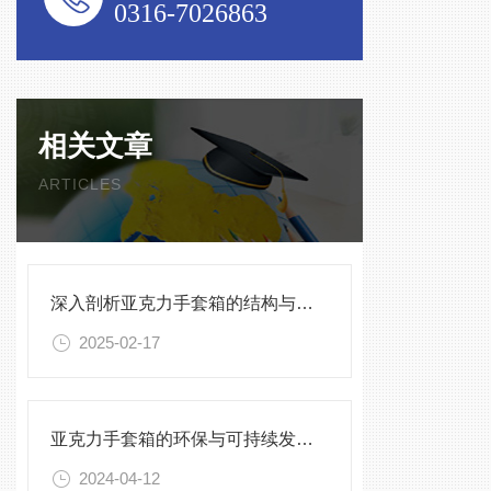
0316-7026863
相关文章
ARTICLES
深入剖析亚克力手套箱的结构与工作原理
2025-02-17
亚克力手套箱的环保与可持续发展特点
2024-04-12