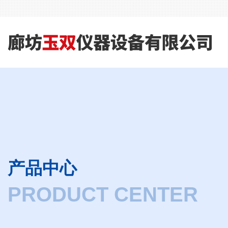
产品中心
PRODUCT CENTER