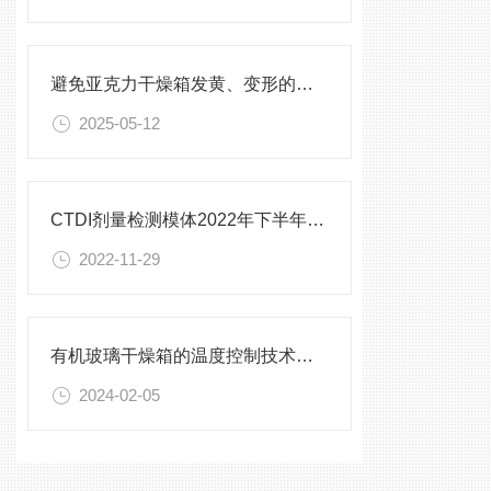
避免亚克力干燥箱发黄、变形的保养方法
2025-05-12
CTDI剂量检测模体2022年下半年新款产品
2022-11-29
有机玻璃干燥箱的温度控制技术及精度分析
2024-02-05