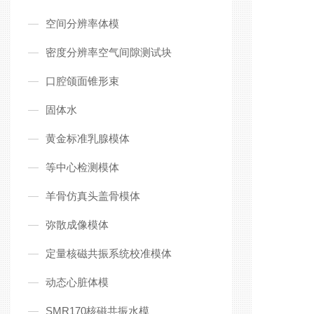
空间分辨率体模
密度分辨率空气间隙测试块
口腔颌面锥形束
固体水
黄金标准乳腺模体
等中心检测模体
羊骨仿真头盖骨模体
弥散成像模体
定量核磁共振系统校准模体
动态心脏体模
SMR170核磁共振水模