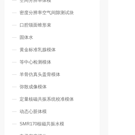
空间分辨率体模
密度分辨率空气间隙测试块
口腔颌面锥形束
固体水
黄金标准乳腺模体
等中心检测模体
羊骨仿真头盖骨模体
弥散成像模体
定量核磁共振系统校准模体
动态心脏体模
SMR170核磁共振水模