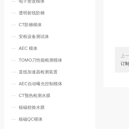
电子密度模体
透明射线阶梯
CT阶梯模体
安检设备测试体
AEC 模体
上
TOMO刀性能检测模体
订制
直线加速器检测装置
AEC自动曝光控制模体
CT预热检测水膜
核磁校验水膜
核磁QC模体