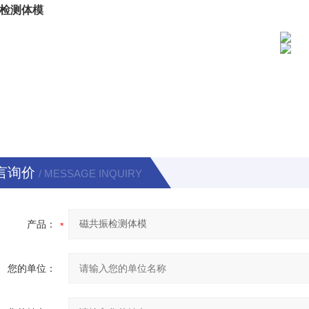
检测体模
言询价
/ MESSAGE INQUIRY
产品：
您的单位：