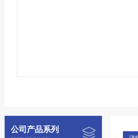
公司产品系列