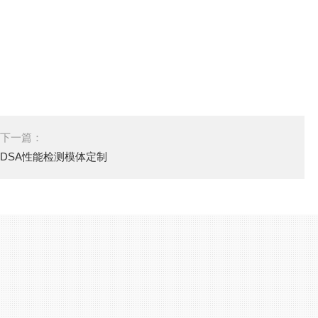
下一篇：
DSA性能检测模体定制