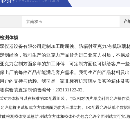
细内容
/ PRODUCT DETAILS
京南双玉
产
检测体模
双仪器设备有限公司定制加工耐腐蚀、防辐射亚克力
/有机玻璃
定制经验，我司生产的亚克力产品皆为进口亚克力材质，不易发
亚克力定制方面多年的加工师傅，可定制方面也可以给客户一些
保出厂的每件产品都能满足客户需求。我司生产的产品材料及出
用户的支持与信赖。我司是一家非标有机玻璃材质实验箱体及实
测实验装置定制销售编号：
202131122-02。
试立方体板可以在标准的
配置组装，与双相对切片厚度斜面允许操作员
2D
 允许您将测试板或立方体侧面更改为三维结构。
配置允许从单个数据
3-D
性能检测模体测试总结
测试立方体和模体外壳包含允许全面测试大可实现
: