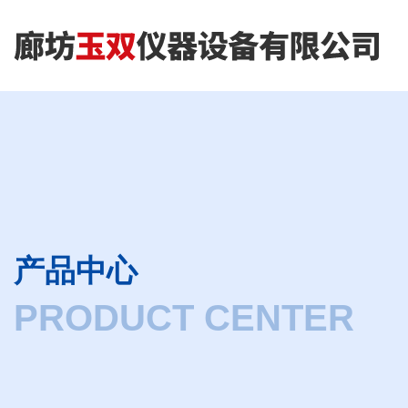
产品中心
PRODUCT CENTER