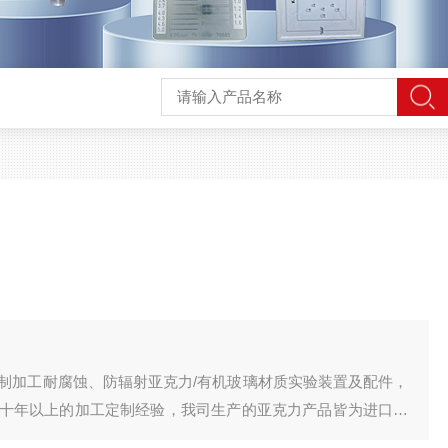
制加工耐腐蚀、防辐射亚克力/有机玻璃材质实验装置及配件，
十年以上的加工定制经验，我司生产的亚克力产品皆为进口亚
验装置及亚克力制品，在用料好的同时我们还有从事在亚克力