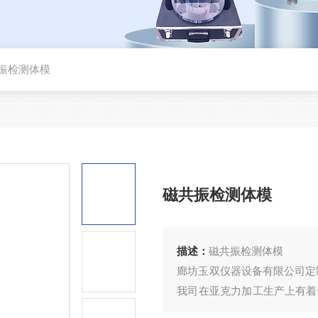
振检测体模
磁共振检测体模
描述：
磁共振检测体模
廊坊玉双仪器设备有限公司定
我司在亚克力加工生产上有着
克力材质，不易发黄无气泡实