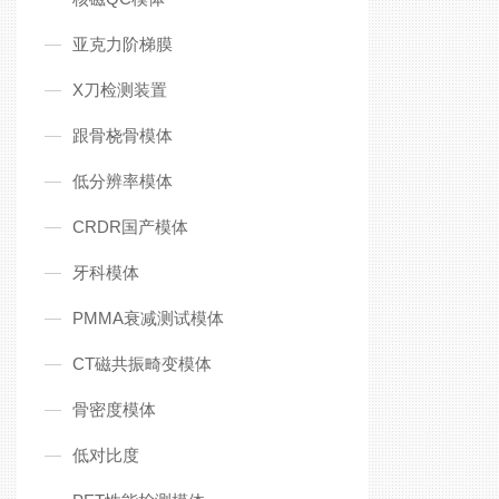
亚克力阶梯膜
X刀检测装置
跟骨桡骨模体
低分辨率模体
CRDR国产模体
牙科模体
PMMA衰减测试模体
CT磁共振畸变模体
骨密度模体
低对比度