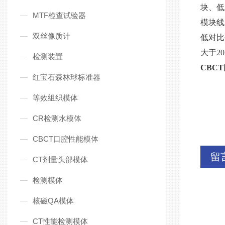
块、低
MTF检查试验器
模块线对
双丝像质计
低对比
大于2
检测装置
CBC
红宝石森林球标准器
等效组织模体
CR检测水模体
CBCT口腔性能模体
留
CT剂量头部模体
检测模体
核磁QA模体
CT性能检测模体