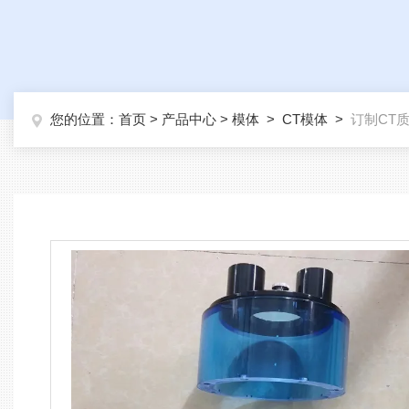
您的位置：
首页
>
产品中心
>
模体
>
CT模体
>
订制CT