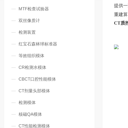
提供一
MTF检查试验器
重建算
双丝像质计
CT质
检测装置
红宝石森林球标准器
等效组织模体
CR检测水模体
CBCT口腔性能模体
CT剂量头部模体
检测模体
核磁QA模体
CT性能检测模体