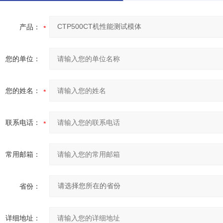
产品：
您的单位：
您的姓名：
联系电话：
常用邮箱：
省份：
详细地址：