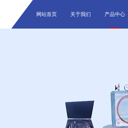
网站首页
关于我们
产品中心