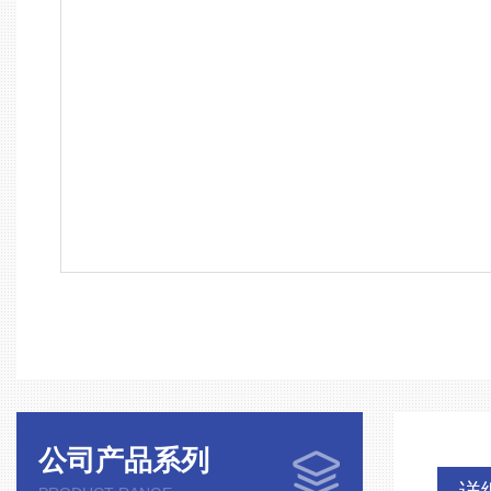
公司产品系列