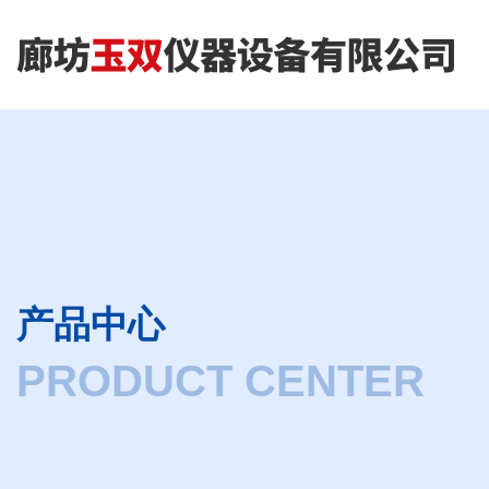
产品中心
PRODUCT CENTER