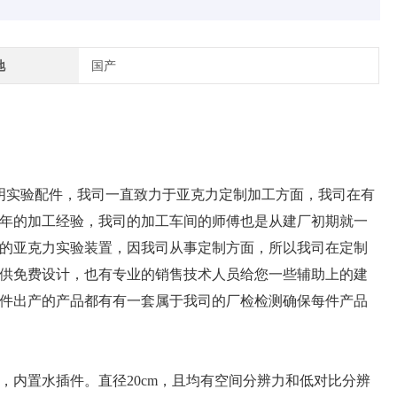
地
国产
明实验配件，我司一直致力于亚克力定制加工方面，我司在有
年的加工经验，我司的加工车间的师傅也是从建厂初期就一
的亚克力实验装置，因我司从事定制方面，所以我司在定制
供免费设计，也有专业的销售技术人员给您一些辅助上的建
件出产的产品都有有一套属于我司的厂检检测确保每件产品
，内置水插件。直径
20cm
，且均有空间分辨力和低对比分辨