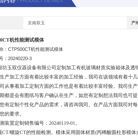
细内容
/ PRODUCT DETAILS
京南双玉
产
00CT
机性能测试模体
CTP500CT
称：
机性能测试模体
20240220-3
号：
坊玉双仪器设备有限公司定制加工有机玻璃材质实验箱体及透
生产加工方面有着比较丰富的加工经验，我司在该领域有着十几
司从事着加工定制方面的工作也是有着比较丰富经验。我司生产
期都是会有图纸与客户确认在生产，如您有定制想法我司也可提
您有定制个性化产品的需求，请咨询我司。在产品方面我司对每
您的要求。
测装置定制销售编号：
20240119-01
。
规
CT/
螺旋
CT
的性能检测。模体采用固体材质
(
丙稀酸圆柱形模体
)