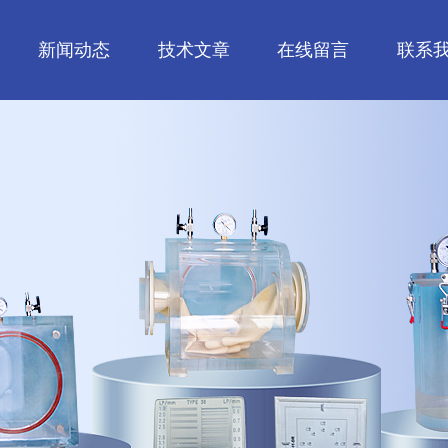
新闻动态
技术文章
在线留言
联系