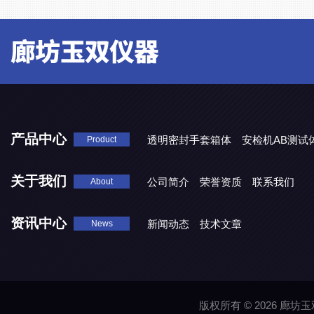
产品中心
透明密封手套箱体
安检机AB测试
Product
关于我们
公司简介
荣誉资质
联系我们
About
资讯中心
新闻动态
技术文章
News
版权所有 © 2026 廊