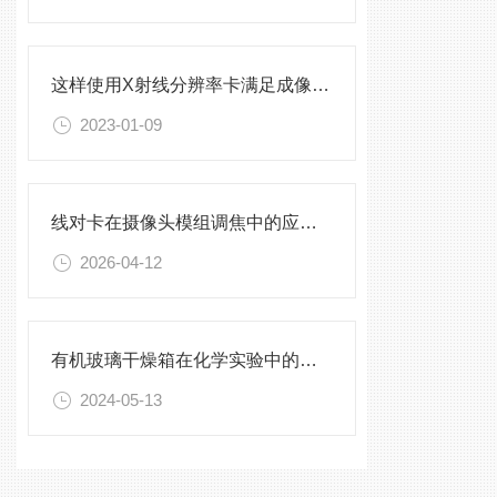
这样使用X射线分辨率卡满足成像系统的测试需求
2023-01-09
线对卡在摄像头模组调焦中的应用技巧
2026-04-12
有机玻璃干燥箱在化学实验中的应用
2024-05-13