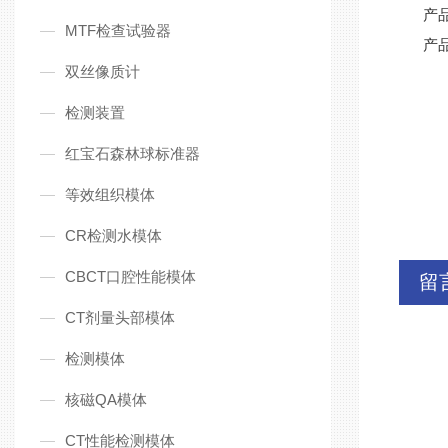
产
MTF检查试验器
产
双丝像质计
检测装置
红宝石森林球标准器
等效组织模体
CR检测水模体
CBCT口腔性能模体
留
CT剂量头部模体
检测模体
核磁QA模体
CT性能检测模体