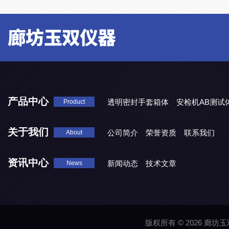
产品中心
透明密封手套箱体
安检机AB测试
Product
关于我们
公司简介
荣誉资质
联系我们
About
资讯中心
新闻动态
技术文章
News
版权所有 © 2026 廊