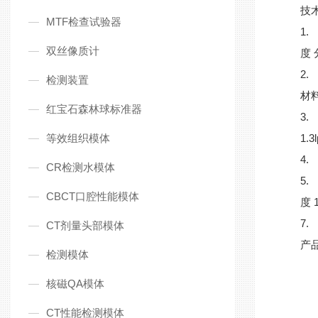
技
MTF检查试验器
1.
双丝像质计
度
2.
检测装置
材
红宝石森林球标准器
3.
等效组织模体
1.3
4.
CR检测水模体
5.
CBCT口腔性能模体
度
7.
CT剂量头部模体
产
检测模体
核磁QA模体
CT性能检测模体