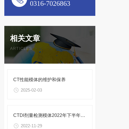
0316-7026863
相关文章
ARTICLES
CT性能模体的维护和保养
2025-02-03
CTDI剂量检测模体2022年下半年新款产品
2022-11-29