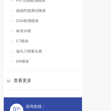
PET性能检测模体
核磁性能测试模体
DSA检测模体
标准水模
CT模体
伽马刀测量头模
DR模体
查看更多
咨询热线：