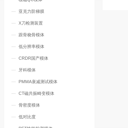
亚克力阶梯膜
X刀检测装置
跟骨桡骨模体
低分辨率模体
CRDR国产模体
牙科模体
PMMA衰减测试模体
CT磁共振畸变模体
骨密度模体
低对比度