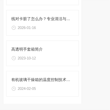
线对卡脏了怎么办？专业清洁与维护建议
2026-01-16
高透明手套箱简介
2023-10-12
有机玻璃干燥箱的温度控制技术及精度分析
2024-02-05