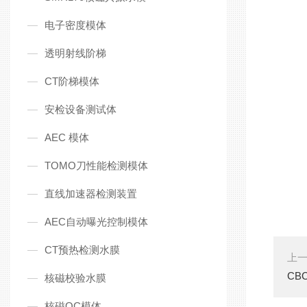
电子密度模体
透明射线阶梯
CT阶梯模体
安检设备测试体
AEC 模体
TOMO刀性能检测模体
直线加速器检测装置
AEC自动曝光控制模体
CT预热检测水膜
上
​C
核磁校验水膜
核磁QC模体