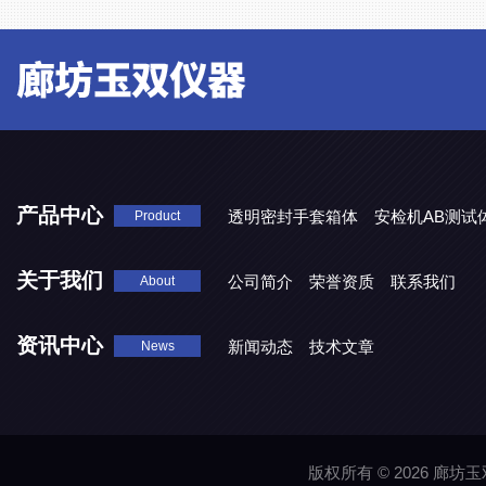
产品中心
透明密封手套箱体
安检机AB测试
Product
关于我们
公司简介
荣誉资质
联系我们
About
资讯中心
新闻动态
技术文章
News
版权所有 © 2026 廊