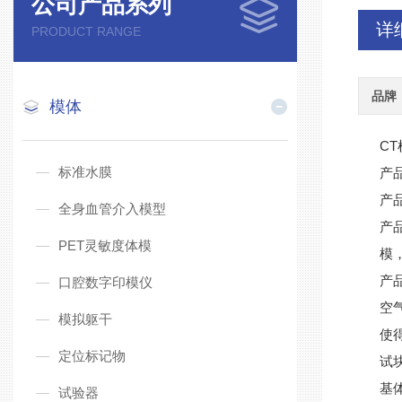
公司产品系列
详
PRODUCT RANGE
品牌
模体
CT
标准水膜
产
产
全身血管介入模型
产
PET灵敏度体模
模
产
口腔数字印模仪
空
模拟躯干
使
定位标记物
试
基
试验器