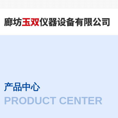
产品中心
PRODUCT CENTER