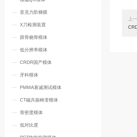
亚克力阶梯膜
上
X刀检测装置
CR
跟骨桡骨模体
低分辨率模体
CRDR国产模体
牙科模体
PMMA衰减测试模体
CT磁共振畸变模体
骨密度模体
低对比度