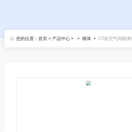
您的位置：
首页
>
产品中心
> >
模体
>
​CT机空气间隙