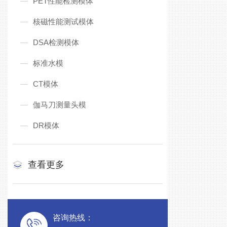
PET性能检测模体
核磁性能测试模体
DSA检测模体
标准水模
CT模体
伽马刀测量头模
DR模体
查看更多
咨询热线：