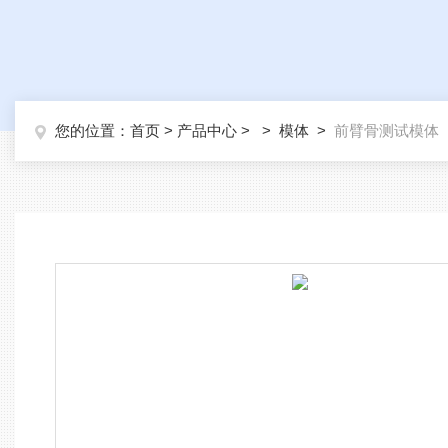
您的位置：
首页
>
产品中心
> >
模体
>
前臂骨测试模体