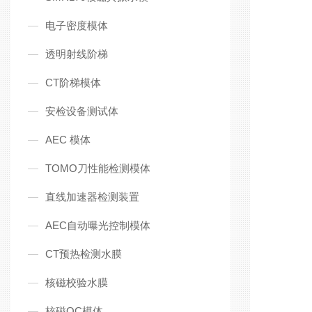
电子密度模体
透明射线阶梯
CT阶梯模体
安检设备测试体
AEC 模体
TOMO刀性能检测模体
直线加速器检测装置
AEC自动曝光控制模体
CT预热检测水膜
核磁校验水膜
核磁QC模体