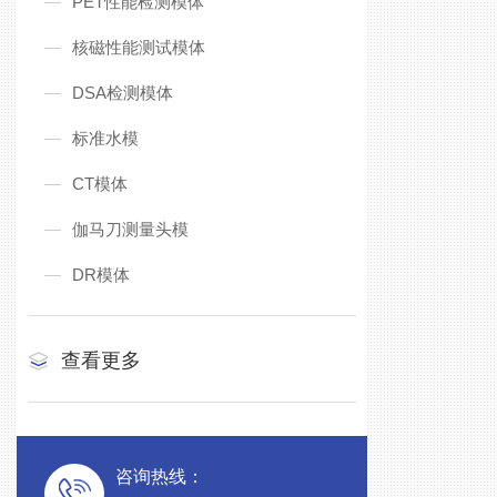
PET性能检测模体
核磁性能测试模体
DSA检测模体
标准水模
CT模体
伽马刀测量头模
DR模体
查看更多
咨询热线：