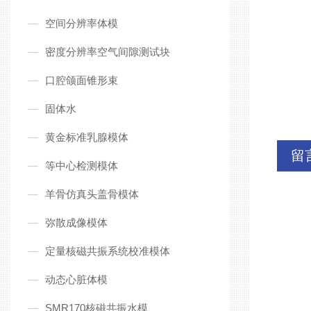
空间分辨率体模
密度分辨率空气间隙测试块
口腔颌面锥形束
固体水
黄金标准乳腺模体
留
等中心检测模体
羊骨仿真头盖骨模体
弥散成像模体
定量核磁共振系统校准模体
动态心脏体模
SMR170核磁共振水模