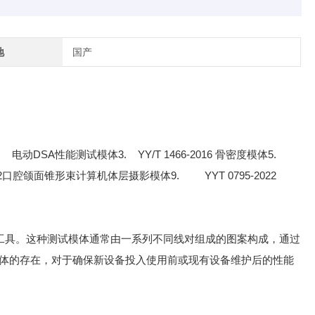
地
国产
DSA
3.
YY/T 1466-2016
5.
电动
性能测试模体
骨密度模体
2
9.
YYT 0795-2022
口腔颌面锥形束计算机体层摄影模体
工具。这种测试模体通常由一系列不同线对组成的图案构成，通过
体的存在，对于确保新设备投入使用前或现有设备维护后的性能