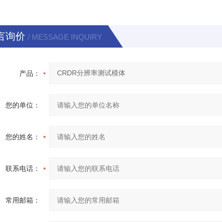
言询价
/ MESSAGE INQUIRY
产品：
您的单位：
您的姓名：
联系电话：
常用邮箱：