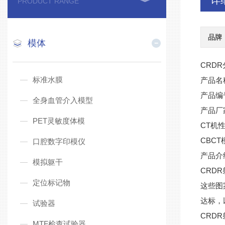
详
PRODUCT RANGE
品牌
模体
CRDR
标准水膜
产品名
产品编
全身血管介入模型
产品厂
PET灵敏度体模
CT
机
CBCT
口腔数字印模仪
产品介
模拟躯干
CRDR
定位标记物
这些图
达标，
试验器
CRDR
MTF检查试验器