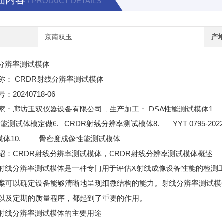
细内容
/ PRODUCT DETAILS
京南双玉
产
分辨率测试模体
CRDR
称：
射线分辨率测试模体
20240718-06
号：
DSA
1.
家：廊坊玉双仪器设备有限公司，生产加工：
性能测试模体
6.
CRDR
8.
YYT 0795-202
性能测试体模定做
射线分辨率测试模体
10.
模体
骨密度成像性能测试模体
CRDR
CRDR
绍：
射线分辨率测试模体，
射线分辨率测试模体概述
X
射线分辨率测试模体是一种专门用于评估
射线成像设备性能的检测
案可以确定设备能够清晰地呈现细微结构的能力。射线分辨率测试模
以及定期的质量程序，都起到了重要的作用。
射线分辨率测试模体的主要用途