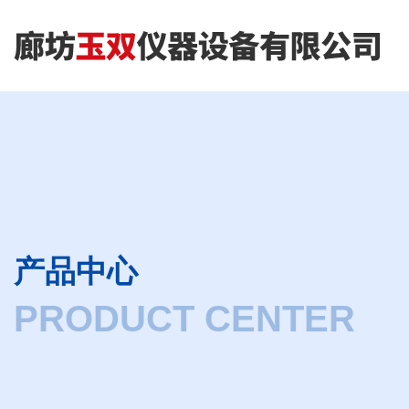
产品中心
PRODUCT CENTER