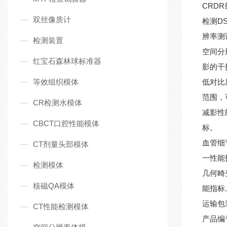
CRDR
双丝像质计
D
检测
辨率测
检测装置
空间分
红宝石森林球标准器
影的干
等效组织模体
低对比
范围，
CR检测水模体
减影性
CBCT口腔性能模体
标。
血管细
CT剂量头部模体
一性能
检测模体
几何畸
核磁QA模体
能指标
运输包
CT性能检测模体
产品编