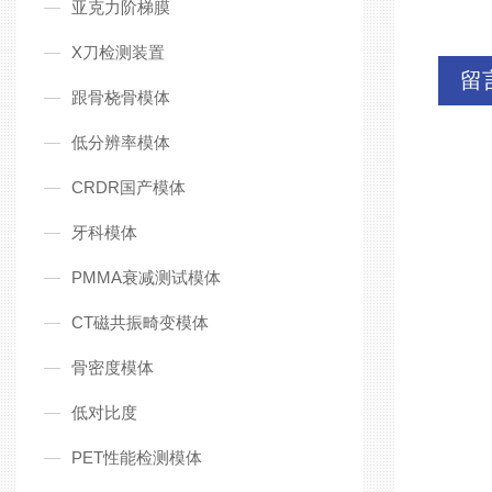
亚克力阶梯膜
X刀检测装置
留
跟骨桡骨模体
低分辨率模体
CRDR国产模体
牙科模体
PMMA衰减测试模体
CT磁共振畸变模体
骨密度模体
低对比度
PET性能检测模体