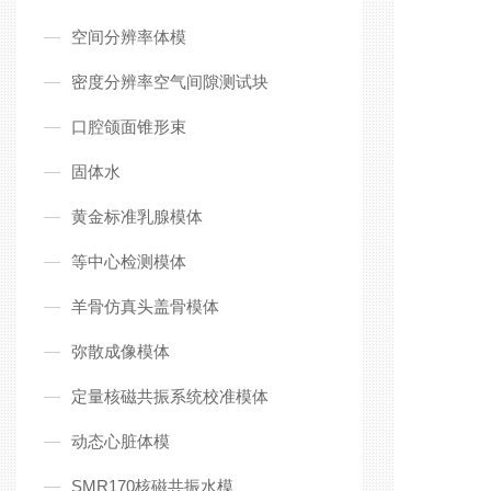
空间分辨率体模
密度分辨率空气间隙测试块
口腔颌面锥形束
固体水
黄金标准乳腺模体
等中心检测模体
羊骨仿真头盖骨模体
弥散成像模体
定量核磁共振系统校准模体
动态心脏体模
SMR170核磁共振水模