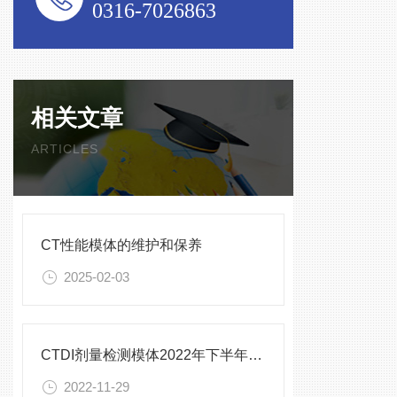
0316-7026863
相关文章
ARTICLES
CT性能模体的维护和保养
2025-02-03
CTDI剂量检测模体2022年下半年新款产品
2022-11-29