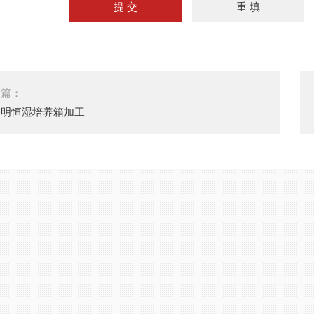
一篇：
透明恒湿培养箱加工