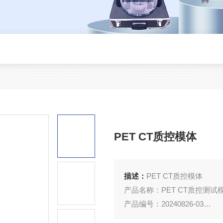
PET CT质控模体
描述：
PET CT质控模体
产品名称：PET CT质控测试
产品编号：20240826-03
产品厂家：廊坊玉双仪器设