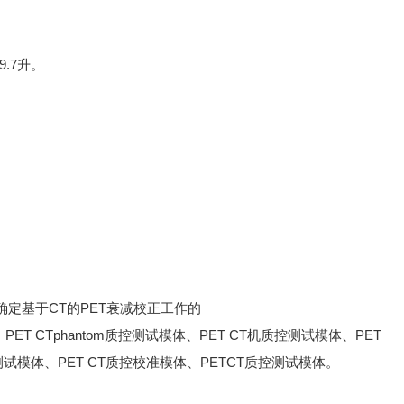
:9.7
升。
CT
PET
确定基于
的
衰减校正工作的
PET CTphantom
PET CT
PET
、
质控测试模体、
机质控测试模体、
PET CT
PETCT
测试模体、
质控校准模体、
质控测试模体。