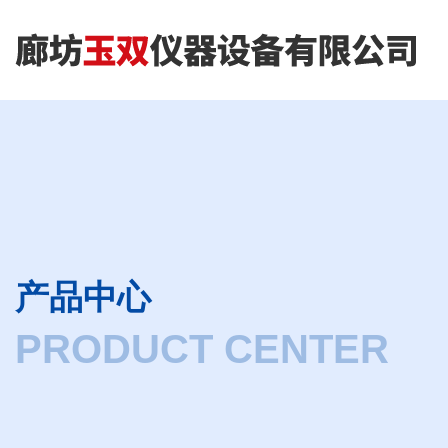
产品中心
PRODUCT CENTER