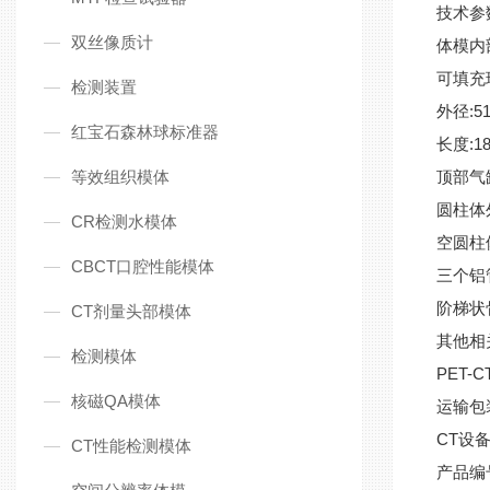
技术参
双丝像质计
体模内
可填充
检测装置
:5
外径
红宝石森林球标准器
:1
长度
等效组织模体
顶部气
圆柱体
CR检测水模体
空圆柱
CBCT口腔性能模体
三个铝
阶梯状
CT剂量头部模体
其他相
检测模体
PET-C
核磁QA模体
运输包
CT
设
CT性能检测模体
产品编