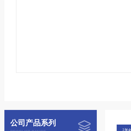
公司产品系列