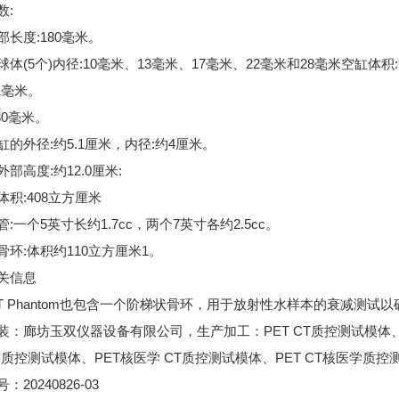
:
数
:180
部长度
毫米。
(5
)
:10
13
17
22
28
球体
个
内径
毫米、
毫米、
毫米、
毫米和
毫米空缸体积
1
毫米。
80
毫米。
:
5.1
:
4
缸的外径
约
厘米，内径
约
厘米。
:
12.0
:
外部高度
约
厘米
:408
体积
立方厘米
:
5
1.7cc
7
2.5cc
管
一个
英寸长约
，两个
英寸各约
。
:
110
1
骨环
体积约
立方厘米
。
关信息
T Phantom
也包含一个阶梯状骨环，用于放射性水样本的衰减测试以
PET CT
装：廊坊玉双仪器设备有限公司，生产加工：
质控测试模体
PET
CT
PET CT
备质控测试模体、
核医学
质控测试模体、
核医学质控
20240826-03
号：