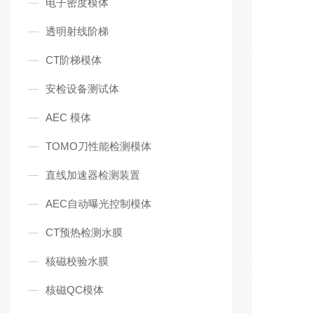
电子密度模体
透明射线阶梯
CT阶梯模体
安检设备测试体
AEC 模体
TOMO刀性能检测模体
直线加速器检测装置
AEC自动曝光控制模体
CT预热检测水膜
核磁校验水膜
核磁QC模体