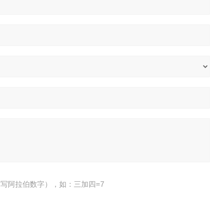
写阿拉伯数字），如：三加四=7