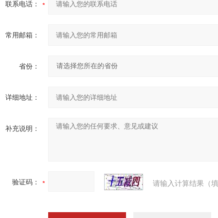
联系电话：
常用邮箱：
省份：
详细地址：
补充说明：
验证码：
请输入计算结果（填