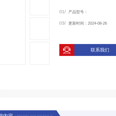
CTphantom质控测试模体、
01/
学 CT质控测试模体、PET 
产品型号：
试模体。
03/
更新时间：2024-08-26
产品介绍：包括三根杆和
联系我们