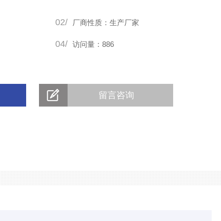
PET CT机质控测试模体、PET CT设备质控测试模体、PET核医
02/
CT核医学质控测试模体、PET CT质控校准模体、PETCT质控测
厂商性质：生产厂家
04/
访问量：886
留言咨询