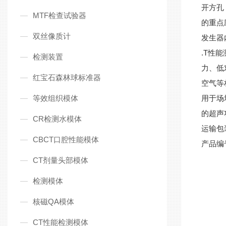
开方孔
MTF检查试验器
的重点
双丝像质计
发生器
.T
性能
检测装置
力、低
红宝石森林球标准器
空气等
等效组织模体
用于场
的超声
CR检测水模体
运输包
CBCT口腔性能模体
产品编
CT剂量头部模体
检测模体
核磁QA模体
CT性能检测模体