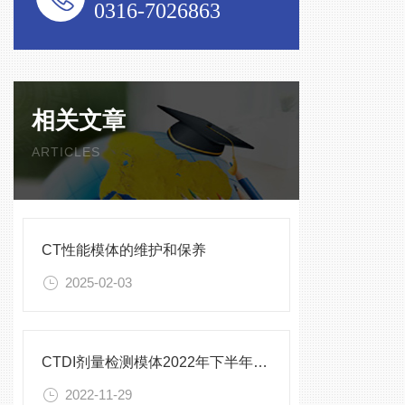
0316-7026863
相关文章
ARTICLES
CT性能模体的维护和保养
2025-02-03
CTDI剂量检测模体2022年下半年新款产品
2022-11-29