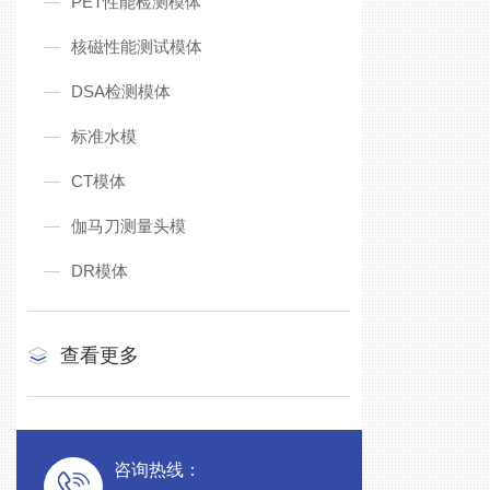
PET性能检测模体
核磁性能测试模体
DSA检测模体
标准水模
CT模体
伽马刀测量头模
DR模体
查看更多
咨询热线：