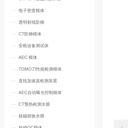
电子密度模体
透明射线阶梯
CT阶梯模体
安检设备测试体
AEC 模体
TOMO刀性能检测模体
直线加速器检测装置
AEC自动曝光控制模体
CT预热检测水膜
核磁校验水膜
核磁QC模体