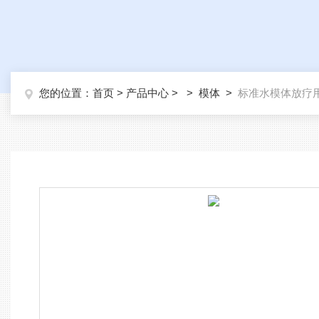
您的位置：
首页
>
产品中心
> >
模体
>
标准水模体放疗