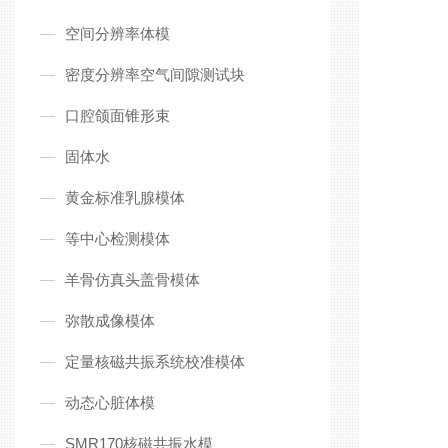
空间分辨率体模
密度分辨率空气间隙测试块
口腔颌面锥形束
固体水
黄金标准乳腺模体
等中心检测模体
羊骨仿真头盖骨模体
弥散成像模体
定量核磁共振系统校准模体
动态心脏体模
SMR170核磁共振水模