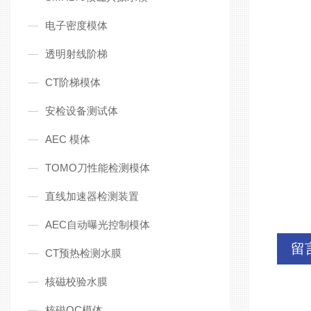
电子密度模体
透明射线阶梯
CT阶梯模体
安检设备测试体
AEC 模体
TOMO刀性能检测模体
直线加速器检测装置
AEC自动曝光控制模体
留
CT预热检测水膜
核磁校验水膜
核磁QC模体