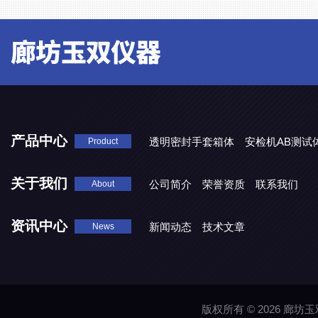
产品中心
透明密封手套箱体
安检机AB测试
Product
关于我们
公司简介
荣誉资质
联系我们
About
资讯中心
新闻动态
技术文章
News
版权所有 © 2026 廊