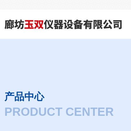
产品中心
PRODUCT CENTER