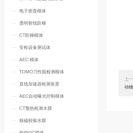
电子密度模体
透明射线阶梯
CT阶梯模体
安检设备测试体
AEC 模体
TOMO刀性能检测模体
上
直线加速器检测装置
动
AEC自动曝光控制模体
CT预热检测水膜
核磁校验水膜
核磁QC模体