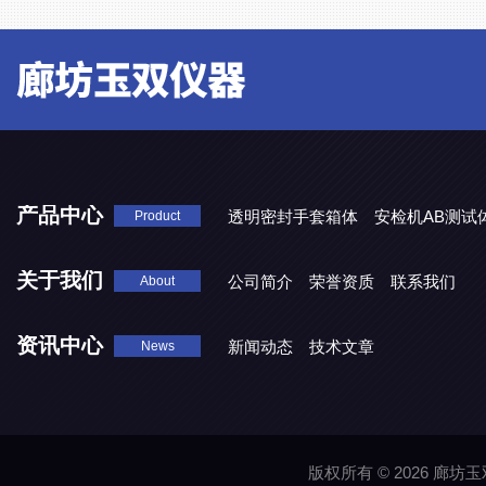
产品中心
透明密封手套箱体
安检机AB测试
Product
关于我们
公司简介
荣誉资质
联系我们
About
资讯中心
新闻动态
技术文章
News
版权所有 © 2026 廊