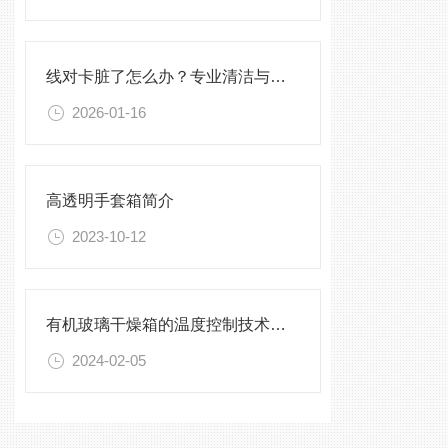
线对卡脏了怎么办？专业清洁与维护建议
2026-01-16
高透明手套箱简介
2023-10-12
有机玻璃干燥箱的温度控制技术及精度分析
2024-02-05