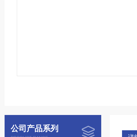
公司产品系列