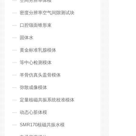
空间分辨率体模
密度分辨率空气间隙测试块
口腔颌面锥形束
固体水
黄金标准乳腺模体
等中心检测模体
羊骨仿真头盖骨模体
弥散成像模体
定量核磁共振系统校准模体
动态心脏体模
SMR170核磁共振水模