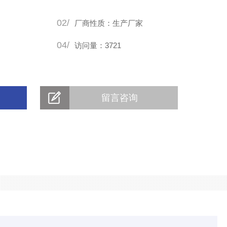
02/
厂商性质：生产厂家
04/
访问量：3721
留言咨询