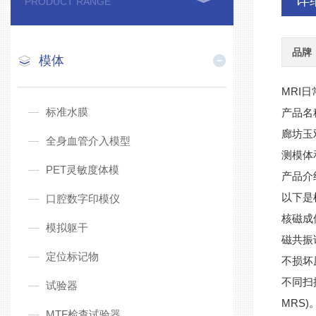
详
PRODUCT RANGE
品牌
模体
MRI
日
标准水膜
产品名
廊坊玉
全身血管介入模型
测模体
PET灵敏度体模
产品介
以下是
口腔数字印模仪
核磁成
模拟躯干
磁共振
定位标记物
不损坏
不同扫
试验器
MRS)
MTF检查试验器