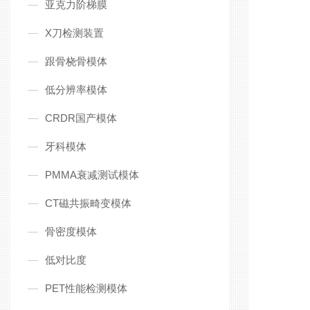
亚克力阶梯膜
X刀检测装置
跟骨桡骨模体
低分辨率模体
CRDR国产模体
牙科模体
PMMA衰减测试模体
CT磁共振畸变模体
骨密度模体
低对比度
PET性能检测模体