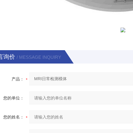
言询价
/ MESSAGE INQUIRY
产品：
您的单位：
您的姓名：