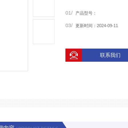
型:
01/
核磁成像
产品型号：
03/
更新时间：2024-09-11
联系我们