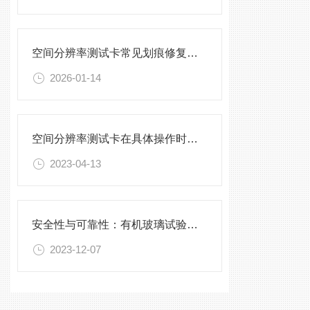
空间分辨率测试卡常见划痕修复与清洁保存方法
2026-01-14
空间分辨率测试卡在具体操作时，应该注意些什么？
2023-04-13
安全性与可靠性：有机玻璃试验箱的验证与确认
2023-12-07