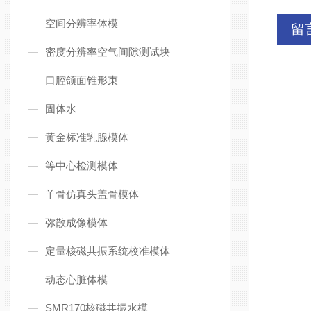
空间分辨率体模
留
密度分辨率空气间隙测试块
口腔颌面锥形束
固体水
黄金标准乳腺模体
等中心检测模体
羊骨仿真头盖骨模体
弥散成像模体
定量核磁共振系统校准模体
动态心脏体模
SMR170核磁共振水模