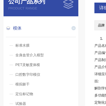
公司产品系列
详
PRODUCT RANGE
品牌
模体
1.
标准水膜
产品名
产品编
全身血管介入模型
产品制
PET灵敏度体模
产品介
详细呈
口腔数字印模仪
:
括
模拟躯干
解剖学
定位标记物
多功能
定制化
试验器