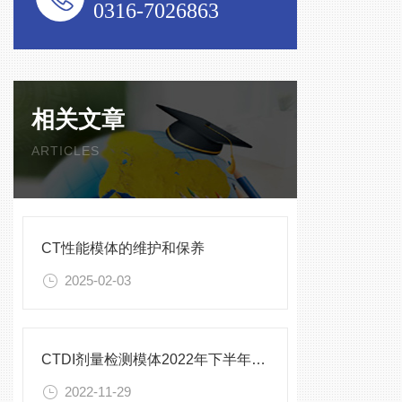
0316-7026863
相关文章
ARTICLES
CT性能模体的维护和保养
2025-02-03
CTDI剂量检测模体2022年下半年新款产品
2022-11-29