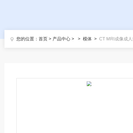
您的位置：
首页
>
产品中心
> >
模体
>
CT MRI成像成