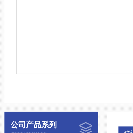
公司产品系列