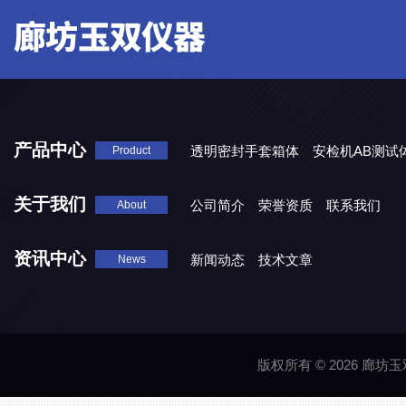
产品中心
透明密封手套箱体
安检机AB测试
Product
关于我们
公司简介
荣誉资质
联系我们
About
资讯中心
新闻动态
技术文章
News
版权所有 © 2026 廊