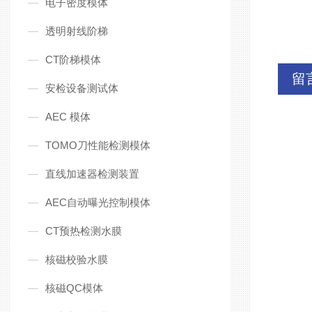
电子密度模体
透明射线阶梯
CT阶梯模体
留
安检设备测试体
AEC 模体
TOMO刀性能检测模体
直线加速器检测装置
AEC自动曝光控制模体
CT预热检测水膜
核磁校验水膜
核磁QC模体