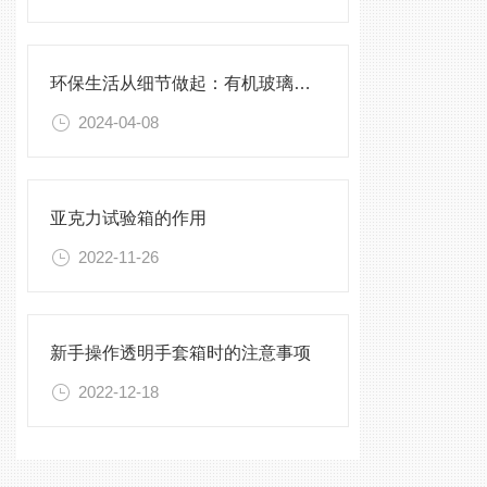
环保生活从细节做起：有机玻璃密封箱的使用指南
2024-04-08
亚克力试验箱的作用
2022-11-26
新手操作透明手套箱时的注意事项
2022-12-18