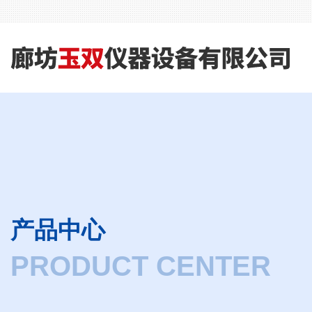
产品中心
PRODUCT CENTER