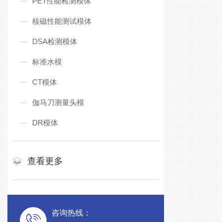
PET性能检测模体
核磁性能测试模体
DSA检测模体
标准水模
CT模体
伽马刀测量头模
DR模体
查看更多
咨询热线：