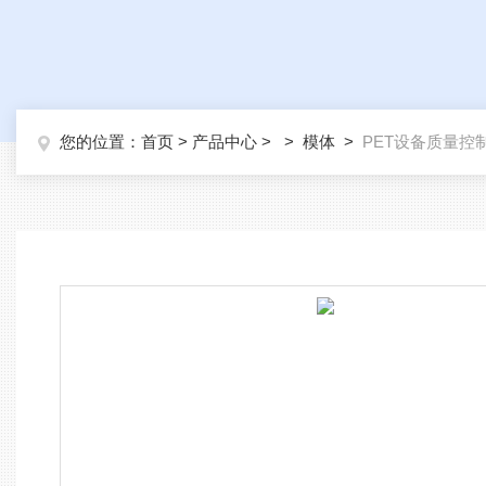
您的位置：
首页
>
产品中心
> >
模体
>
PET设备质量控