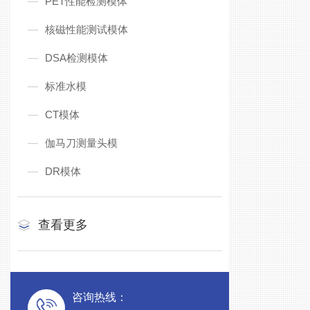
PET性能检测模体
核磁性能测试模体
DSA检测模体
标准水模
CT模体
伽马刀测量头模
DR模体
查看更多
咨询热线：