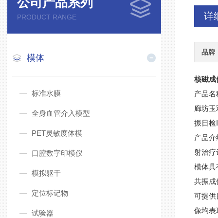
公司产品系列
详
PRODUCT RANGE
品牌
模体
核磁成
标准水膜
产品名
廊坊玉
全身血管介入模型
振日检
PET灵敏度体模
产品介
射治疗
口腔数字印模仪
模体具
模拟躯干
共振成
定位标记物
可提供
像均表
试验器