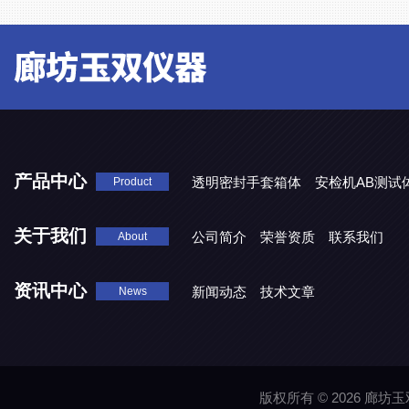
产品中心
透明密封手套箱体
安检机AB测试
Product
关于我们
公司简介
荣誉资质
联系我们
About
资讯中心
新闻动态
技术文章
News
版权所有 © 2026 廊