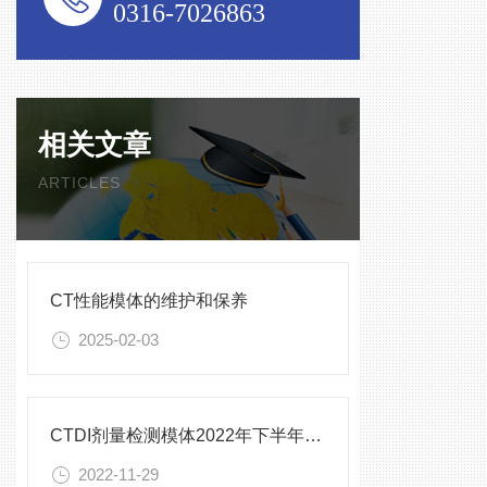
0316-7026863
相关文章
ARTICLES
CT性能模体的维护和保养
2025-02-03
CTDI剂量检测模体2022年下半年新款产品
2022-11-29