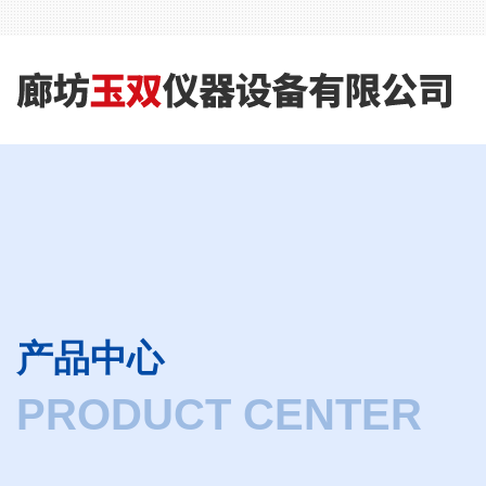
产品中心
PRODUCT CENTER