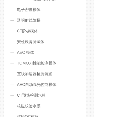
电子密度模体
透明射线阶梯
CT阶梯模体
安检设备测试体
AEC 模体
TOMO刀性能检测模体
直线加速器检测装置
AEC自动曝光控制模体
CT预热检测水膜
核磁校验水膜
核磁QC模体