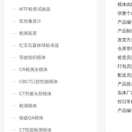
模体由
MTF检查试验器
供整个
双丝像质计
产品编
产品制
检测装置
发货方
红宝石森林球标准器
仓库管
等效组织模体
捡货员
打包员
CR检测水模体
配送员
CBCT口腔性能模体
产品状
实体厂
CT剂量头部模体
控日常
检测模体
产品编
核磁QA模体
CT性能检测模体