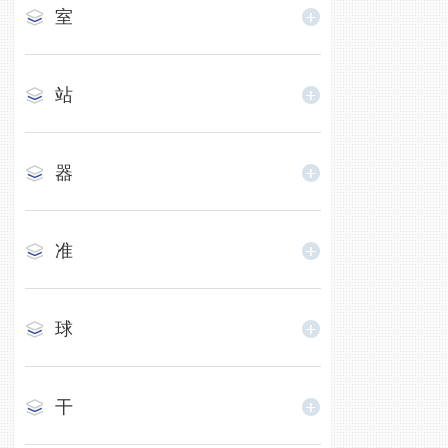
室
站
器
准
球
干