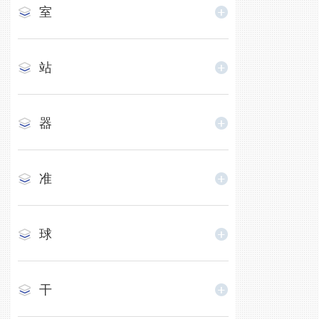
室
站
器
准
球
干