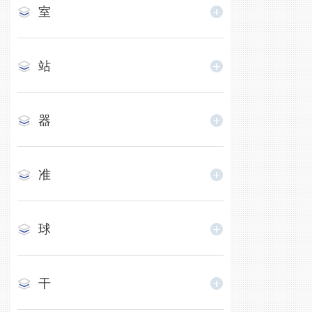
室
站
器
准
球
干